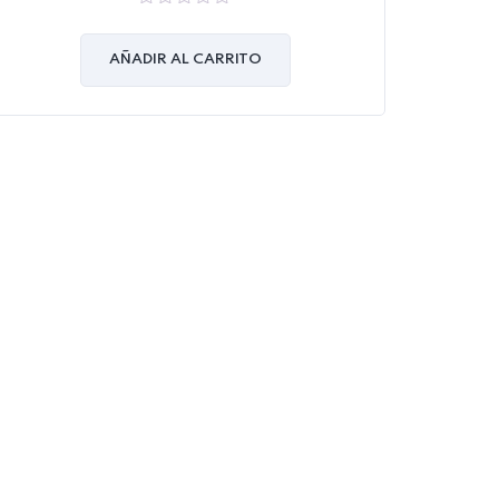
0
out
of
AÑADIR AL CARRITO
5