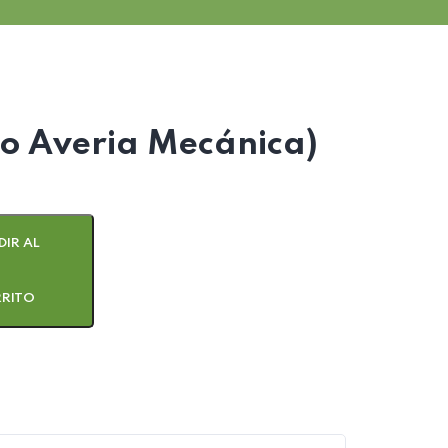
io Averia Mecánica)
IR AL
RITO