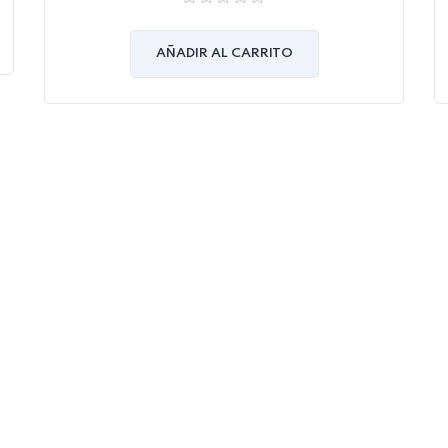
0
out
of
AÑADIR AL CARRITO
5