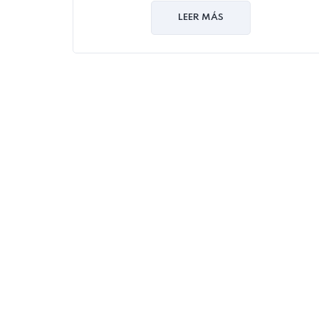
out
of
LEER MÁS
5