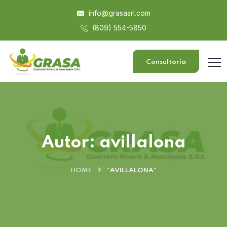
info@grasasrl.com
(809) 554-5850
Consultoría
Autor:
avillalona
HOME
"AVILLALONA"