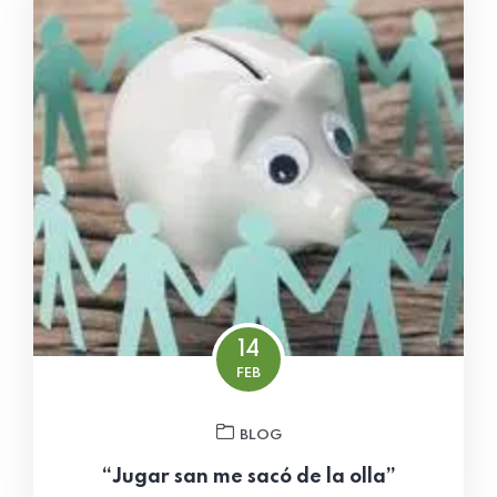
14
FEB
BLOG
“Jugar san me sacó de la olla”