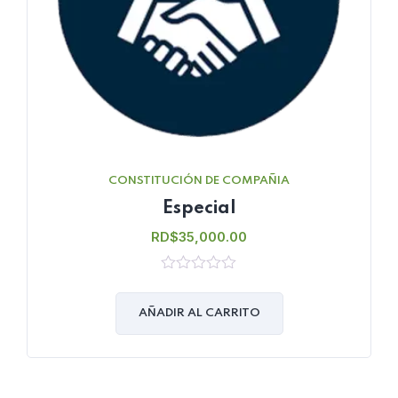
CONSTITUCIÓN DE COMPAÑIA
Especial
RD$
35,000.00
0
out
of
AÑADIR AL CARRITO
5