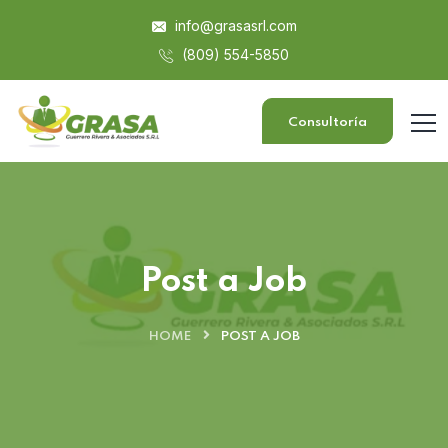
info@grasasrl.com
(809) 554-5850
Consultoría
Post a Job
HOME
POST A JOB